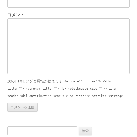
コメント
次の
HTML
タグと属性が使えます:
<a href="" title=""> <abbr
title=""> <acronym title=""> <b> <blockquote cite=""> <cite>
<code> <del datetime=""> <em> <i> <q cite=""> <strike> <strong>
検索: